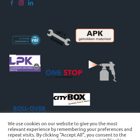
We use cookies on our website to give you the most
relevant experience by remembering your preferences and
repeat visits. By clicking “Accept All”, you consent to the