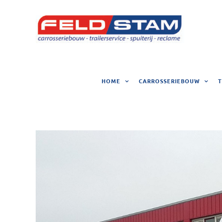
Ga
naar
inhoud
HOME
CARROSSERIEBOUW
T
View
Larger
Image