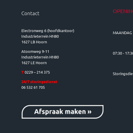
OPENIN
Contact
Electronweg 6 (hoofdkantoor)
MAANDAG 
Industrieterrein HN80
1627 LB Hoorn
Atoomweg 9-11
07:30 - 17:3
Industrieterrein HN80
1627 LE Hoorn
T
0229 – 214 375
Storingsdie
24/7 storingsdienst
06 532 61 705