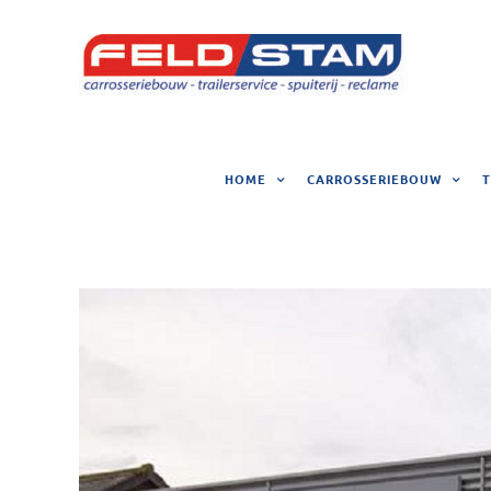
Ga
naar
inhoud
HOME
CARROSSERIEBOUW
T
View
Larger
Image