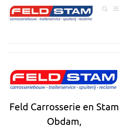
Ga
naar
inhoud
Bekijk
grotere
afbeelding
Feld Carrosserie en Stam
Obdam,